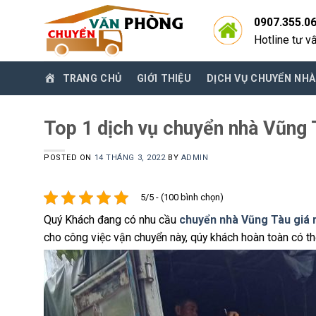
Skip
0907.355.0
to
Hotline tư v
content
TRANG CHỦ
GIỚI THIỆU
DỊCH VỤ CHUYỂN NHÀ
Top 1 dịch vụ chuyển nhà Vũng T
POSTED ON
14 THÁNG 3, 2022
BY
ADMIN
5/5 - (100 bình chọn)
Quý Khách đang có nhu cầu
chuyển nhà Vũng Tàu giá 
cho công việc vận chuyển này, qúy khách hoàn toàn có thể 