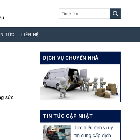
Tìm
àu
kiếm:
IN TỨC
LIÊN HỆ
DỊCH VỤ CHUYỂN NHÀ
ng sức
TIN TỨC CẬP NHẬT
Tìm hiểu đơn vị uy
tín cung cấp dịch