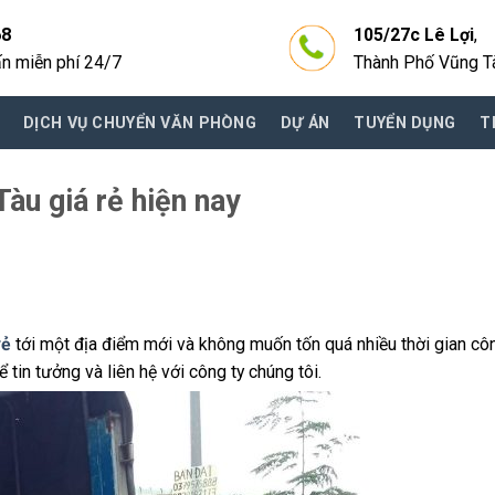
68
105/27c Lê Lợi
,
ấn miễn phí 24/7
Thành Phố Vũng T
DỊCH VỤ CHUYỂN VĂN PHÒNG
DỰ ÁN
TUYỂN DỤNG
T
àu giá rẻ hiện nay
rẻ
tới một địa điểm mới và không muốn tốn quá nhiều thời gian cô
tin tưởng và liên hệ với công ty chúng tôi.