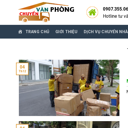
Skip
0907.355.0
to
Hotline tư v
content
TRANG CHỦ
GIỚI THIỆU
DỊCH VỤ CHUYỂN NHÀ
04
Th12