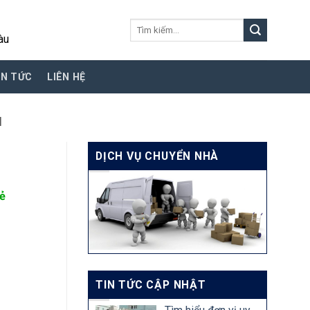
Tìm
àu
kiếm:
IN TỨC
LIÊN HỆ
I
DỊCH VỤ CHUYỂN NHÀ
rẻ
ê
TIN TỨC CẬP NHẬT