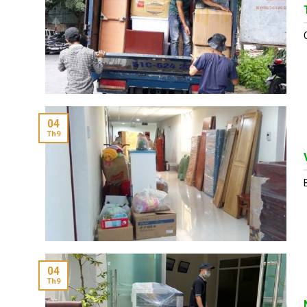
04
Th9
04
Th9