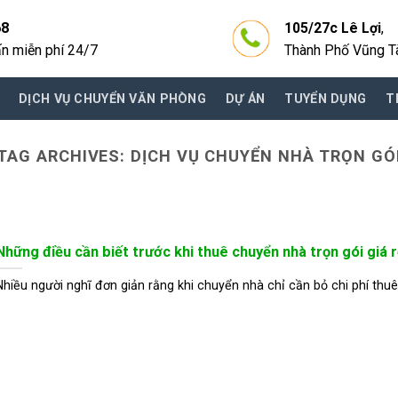
68
105/27c Lê Lợi
,
ấn miễn phí 24/7
Thành Phố Vũng T
DỊCH VỤ CHUYỂN VĂN PHÒNG
DỰ ÁN
TUYỂN DỤNG
T
TAG ARCHIVES:
DỊCH VỤ CHUYỂN NHÀ TRỌN GÓ
Những điều cần biết trước khi thuê chuyển nhà trọn gói giá 
Nhiều người nghĩ đơn giản rằng khi chuyển nhà chỉ cần bỏ chi phí thu