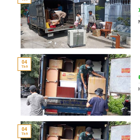
04
Th9
04
Th9