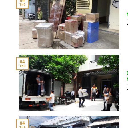
04
Th9
04
Th9
04
Th9