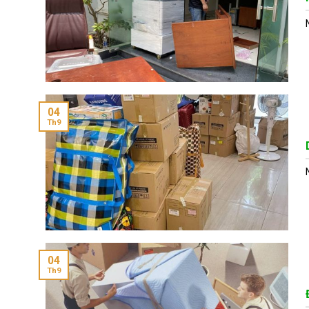
04
Th9
04
Th9