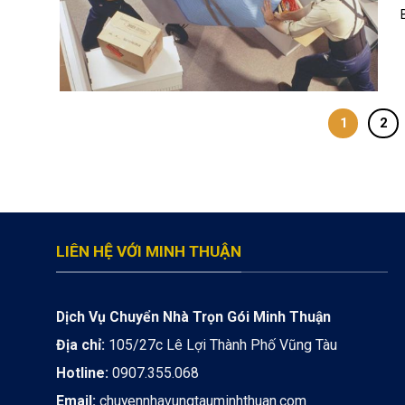
1
2
LIÊN HỆ VỚI MINH THUẬN
Dịch Vụ Chuyển Nhà Trọn Gói Minh Thuận
Địa chỉ:
105/27c Lê Lợi Thành Phố Vũng Tàu
Hotline:
0907.355.068
Email:
chuyennhavungtauminhthuan.com