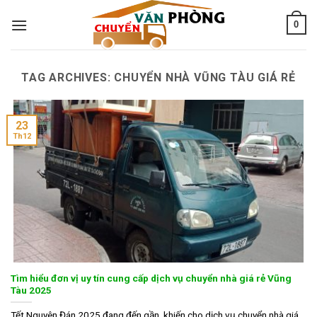
Skip
0
to
content
TAG ARCHIVES:
CHUYỂN NHÀ VŨNG TÀU GIÁ RẺ
23
Th12
Tìm hiểu đơn vị uy tín cung cấp dịch vụ chuyển nhà giá rẻ Vũng
Tàu 2025
Tết Nguyên Đán 2025 đang đến gần, khiến cho dịch vụ chuyển nhà giá