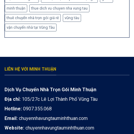
minh thuận
thue dich vu chuyen nha vung tau
thuê chuyển nhà trọn gói giá rẻ
vũng tàu
vận chuyển nhà tại Vũng Tàu
LIÊN HỆ VỚI MINH THUẬN
Dịch Vụ Chuyển Nhà Trọn Gói Minh Thuận
Địa chỉ:
105/27c Lê Lợi Thành Phố Vũng Tàu
Hotline:
0907.355.068
Email:
chuyennhavungtauminhthuan.com
Website:
chuyennhavungtauminhthuan.com