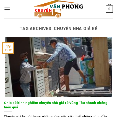
Skip
0
to
content
TAG ARCHIVES:
CHUYỂN NHA GIÁ RẺ
19
Th12
Chia sẻ kinh nghiệm chuyển nhà giá rẻ Vũng Tàu nhanh chóng
hiệu quả
Chuyển nhà là một trong những công việc cần thiết nhưng cũng đầy