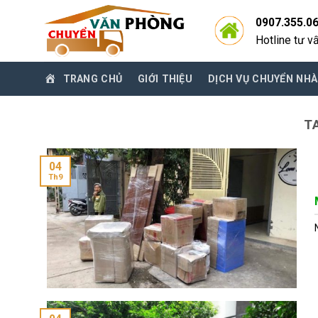
Skip
0907.355.0
to
Hotline tư v
content
TRANG CHỦ
GIỚI THIỆU
DỊCH VỤ CHUYỂN NHÀ
T
04
Th9