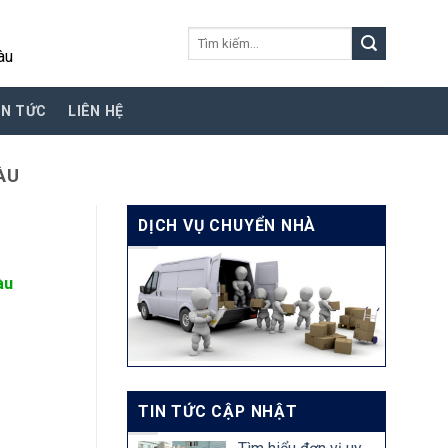
Tìm
àu
kiếm:
IN TỨC
LIÊN HỆ
ÀU
DỊCH VỤ CHUYỂN NHÀ
àu
TIN TỨC CẬP NHẬT