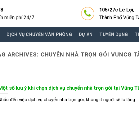
68
105/27c Lê Lợi
,
ấn miễn phí 24/7
Thành Phố Vũng T
DỊCH VỤ CHUYỂN VĂN PHÒNG
DỰ ÁN
TUYỂN DỤNG
T
AG ARCHIVES:
CHUYÊN NHÀ TRỌN GÓI VUNCG T
Một số lưu ý khi chọn dịch vụ chuyển nhà trọn gói tại Vũng T
Nhắc đến việc dịch vụ chuyển nhà trọn gói, không ít người sẽ lo lắng