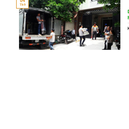
04
Th9