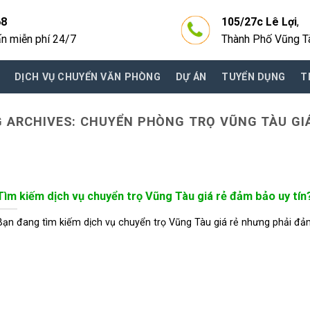
68
105/27c Lê Lợi
,
ấn miễn phí 24/7
Thành Phố Vũng T
DỊCH VỤ CHUYỂN VĂN PHÒNG
DỰ ÁN
TUYỂN DỤNG
T
G ARCHIVES:
CHUYỂN PHÒNG TRỌ VŨNG TÀU GI
Tìm kiếm dịch vụ chuyển trọ Vũng Tàu giá rẻ đảm bảo uy tín
Bạn đang tìm kiếm dịch vụ chuyển trọ Vũng Tàu giá rẻ nhưng phải đ