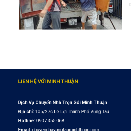
LIÊN HỆ VỚI MINH THUẬN
Dịch Vụ Chuyển Nhà Trọn Gói Minh Thuận
Địa chỉ:
105/27c Lê Lợi Thành Phố Vũng Tàu
Hotline:
0907.355.068
Email:
chuyennhavungtauminhthuan.com