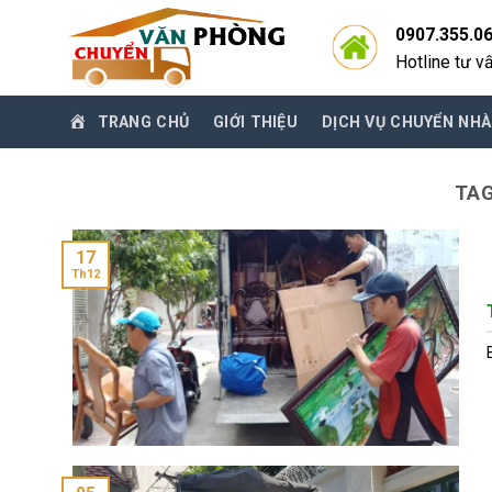
Skip
0907.355.0
to
Hotline tư v
content
TRANG CHỦ
GIỚI THIỆU
DỊCH VỤ CHUYỂN NHÀ
TA
17
Th12