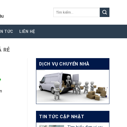
Tìm
àu
kiếm:
IN TỨC
LIÊN HỆ
Á RẺ
DỊCH VỤ CHUYỂN NHÀ
?
ảm
TIN TỨC CẬP NHẬT