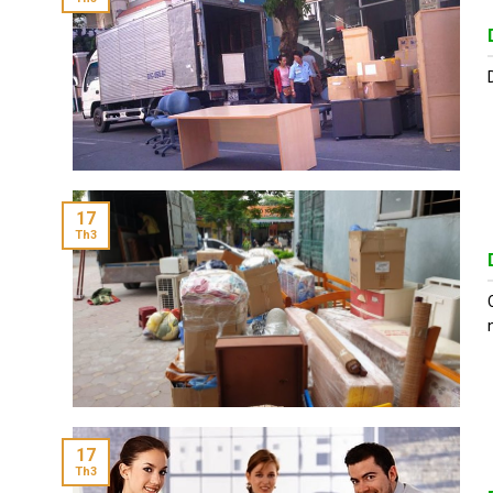
17
Th3
17
Th3