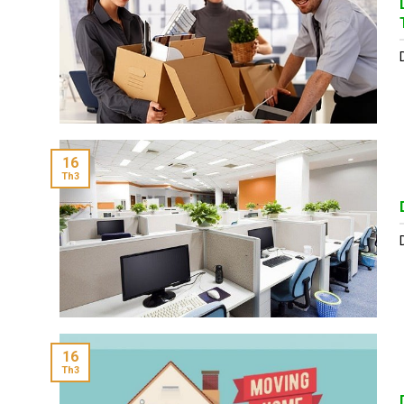
16
Th3
16
Th3