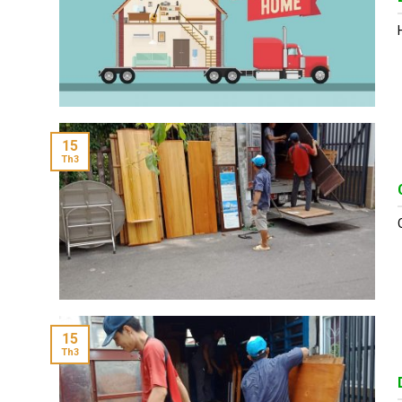
15
Th3
15
Th3