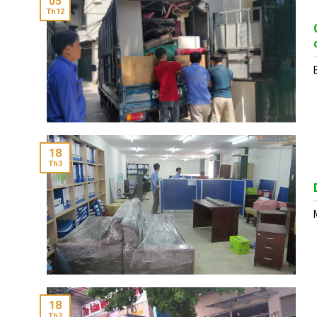
05
Th12
18
Th3
18
Th3