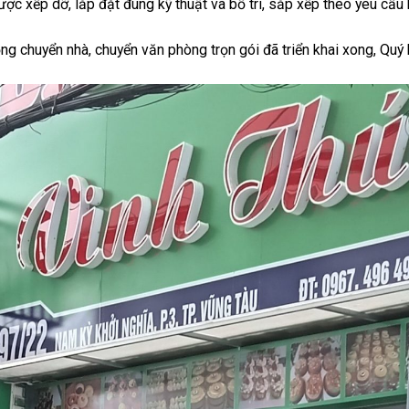
được xếp dỡ, lắp đặt đúng kỹ thuật và bố trí, sắp xếp theo yêu cầu
ng chuyển nhà, chuyển văn phòng trọn gói đã triển khai xong, Quý