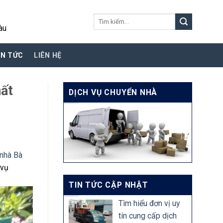
Tìm
àu
kiếm:
IN TỨC
LIÊN HỆ
hất
DỊCH VỤ CHUYỂN NHÀ
 nhà Bà
 vụ
TIN TỨC CẬP NHẬT
Tìm hiểu đơn vị uy
tín cung cấp dịch