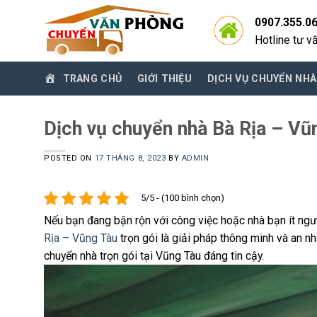
Skip
0907.355.0
to
Hotline tư v
content
TRANG CHỦ
GIỚI THIỆU
DỊCH VỤ CHUYỂN NHÀ
Dịch vụ chuyển nhà Bà Rịa – Vũ
POSTED ON
17 THÁNG 8, 2023
BY
ADMIN
5/5 - (100 bình chọn)
Nếu bạn đang bận rộn với công việc hoặc nhà bạn ít ng
Rịa – Vũng Tàu
trọn gói là giải pháp thông minh và an n
chuyển nhà trọn gói tại Vũng Tàu đáng tin cậy.