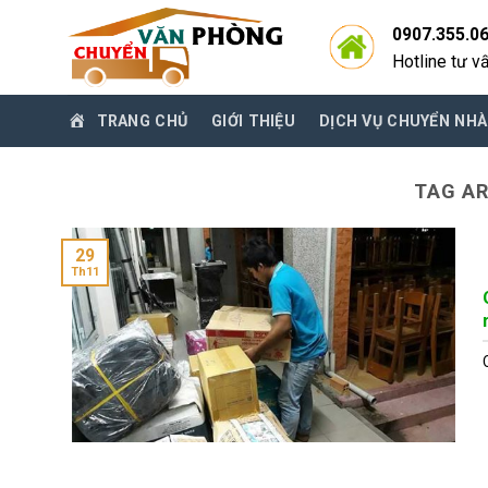
Skip
0907.355.0
to
Hotline tư v
content
TRANG CHỦ
GIỚI THIỆU
DỊCH VỤ CHUYỂN NHÀ
TAG A
29
Th11