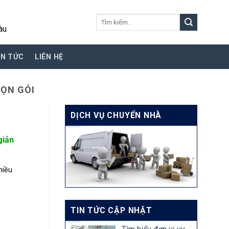
Tìm
àu
kiếm:
IN TỨC
LIÊN HỆ
RỌN GÓI
DỊCH VỤ CHUYỂN NHÀ
iản
hiều
TIN TỨC CẬP NHẬT