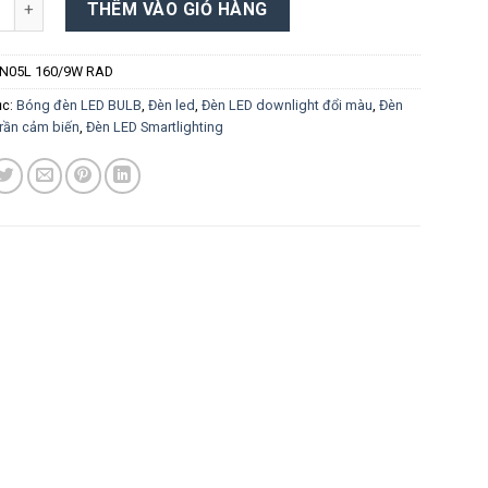
THÊM VÀO GIỎ HÀNG
LN05L 160/9W RAD
ục:
Bóng đèn LED BULB
,
Đèn led
,
Đèn LED downlight đổi màu
,
Đèn
rần cảm biến
,
Đèn LED Smartlighting