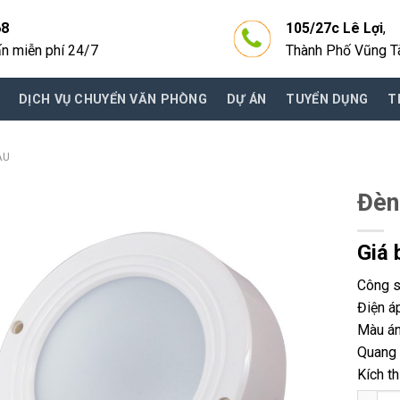
68
105/27c Lê Lợi
,
ấn miễn phí 24/7
Thành Phố Vũng T
DỊCH VỤ CHUYỂN VĂN PHÒNG
DỰ ÁN
TUYỂN DỤNG
T
ÀU
Đèn
Giá 
Công s
Điện á
Màu án
Quang 
Kích t
Đèn LE