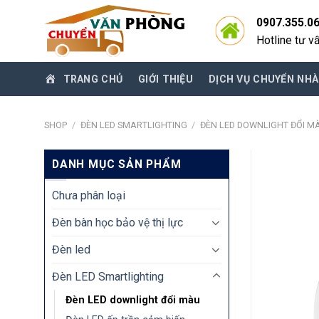
Skip
0907.355.0
to
Hotline tư v
content
TRANG CHỦ
GIỚI THIỆU
DỊCH VỤ CHUYỂN NHÀ
SHOP
/
ĐÈN LED SMARTLIGHTING
/
ĐÈN LED DOWNLIGHT ĐỔI M
DANH MỤC SẢN PHẨM
Chưa phân loại
Đèn bàn học bảo vệ thị lực
Đèn led
Đèn LED Smartlighting
Đèn LED downlight đổi màu