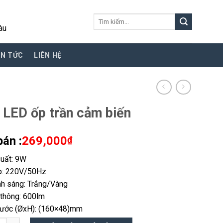
Tìm
àu
kiếm:
IN TỨC
LIÊN HỆ
 LED ốp trần cảm biến
bán :
269,000
₫
uất: 9W
p: 220V/50Hz
h sáng: Trắng/Vàng
thông: 600lm
hước (ØxH): (160×48)mm
D ốp trần cảm biến số lượng