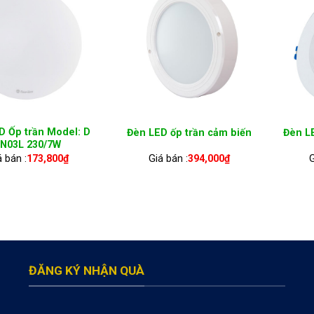
D Ốp trần Model: D
Đèn LED ốp trần cảm biến
Đèn L
LN03L 230/7W
á bán :
173,800
₫
Giá bán :
394,000
₫
G
ĐĂNG KÝ NHẬN QUÀ