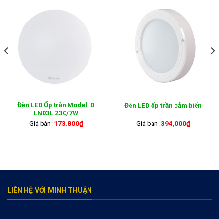
Đèn LED Ốp trần Model: D
Đèn LED ốp trần cảm biến
LN03L 230/7W
Giá bán :
173,800
₫
Giá bán :
394,000
₫
LIÊN HỆ VỚI MINH THUẬN