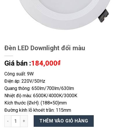
Đèn LED Downlight đổi màu
Giá bán :
184,000
₫
Công suất: 9W
Điện áp: 220V/50Hz
Quang thông: 650lm/700lm/630lm
Nhiệt độ màu: 6500K/4000K/3000K
Kích thước (ØxH): (188×50)mm
Đường kính lỗ khoét trần: 115mm
Đèn LED Downlight đổi màu số lượng
THÊM VÀO GIỎ HÀNG