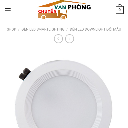
Skip
0
to
content
SHOP
/
ĐÈN LED SMARTLIGHTING
/
ĐÈN LED DOWNLIGHT ĐỔI MÀU