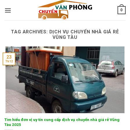
Skip
0
to
content
TAG ARCHIVES:
DỊCH VỤ CHUYỂN NHÀ GIÁ RẺ
VŨNG TÀU
23
Th12
Tìm hiểu đơn vị uy tín cung cấp dịch vụ chuyển nhà giá rẻ Vũng
Tàu 2025